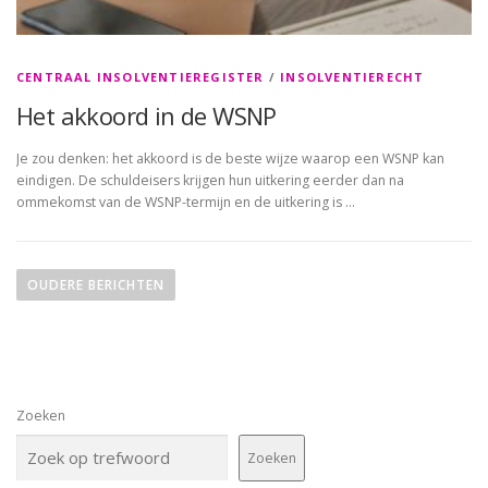
CENTRAAL INSOLVENTIEREGISTER
/
INSOLVENTIERECHT
Het akkoord in de WSNP
Je zou denken: het akkoord is de beste wijze waarop een WSNP kan
eindigen. De schuldeisers krijgen hun uitkering eerder dan na
ommekomst van de WSNP-termijn en de uitkering is …
B
e
OUDERE BERICHTEN
r
i
c
h
Zoeken
t
e
Zoeken
n