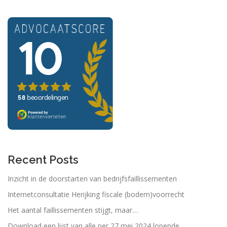
n
a
v
i
g
a
t
i
e
Recent Posts
Inzicht in de doorstarten van bedrijfsfaillissementen
Internetconsultatie Herijking fiscale (bodem)voorrecht
Het aantal faillissementen stijgt, maar…
Download een lijst van alle per 27 mei 2024 lopende