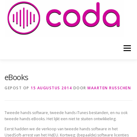
Naar
de
inhoud
springen
Menu
HOME
ADVOCATEN
BLOGS EN ARTIKELEN
eBooks
GEPOST OP
15 AUGUSTUS 2014
DOOR
MAARTEN RUSSCHEN
VOORWAARDEN
CONTACT
Tweede hands software, tweede hands iTunes bestanden, en nu ook
tweede hands eBooks. Het lijkt een niet te stuiten ontwikkeling.
Eerst hadden we de verkoop van tweede hands software in het
UsedSoft-arrest van het HvJEU. Kortweg: (bepaalde) software licenties