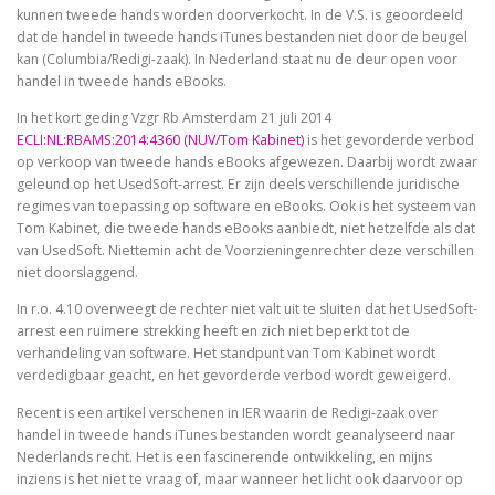
kunnen tweede hands worden doorverkocht. In de V.S. is geoordeeld
dat de handel in tweede hands iTunes bestanden niet door de beugel
kan (Columbia/Redigi-zaak). In Nederland staat nu de deur open voor
handel in tweede hands eBooks.
In het kort geding Vzgr Rb Amsterdam 21 juli 2014
ECLI:NL:RBAMS:2014:4360 (NUV/Tom Kabinet)
is het gevorderde verbod
op verkoop van tweede hands eBooks afgewezen. Daarbij wordt zwaar
geleund op het UsedSoft-arrest. Er zijn deels verschillende juridische
regimes van toepassing op software en eBooks. Ook is het systeem van
Tom Kabinet, die tweede hands eBooks aanbiedt, niet hetzelfde als dat
van UsedSoft. Niettemin acht de Voorzieningenrechter deze verschillen
niet doorslaggend.
In r.o. 4.10 overweegt de rechter niet valt uit te sluiten dat het UsedSoft-
arrest een ruimere strekking heeft en zich niet beperkt tot de
verhandeling van software. Het standpunt van Tom Kabinet wordt
verdedigbaar geacht, en het gevorderde verbod wordt geweigerd.
Recent is een artikel verschenen in IER waarin de Redigi-zaak over
handel in tweede hands iTunes bestanden wordt geanalyseerd naar
Nederlands recht. Het is een fascinerende ontwikkeling, en mijns
inziens is het niet te vraag of, maar wanneer het licht ook daarvoor op