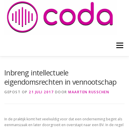
Naar
de
inhoud
springen
Menu
HOME
ADVOCATEN
BLOGS EN ARTIKELEN
Inbreng intellectuele
eigendomsrechten in vennootschap
VOORWAARDEN
CONTACT
GEPOST OP
21 JULI 2017
DOOR
MAARTEN RUSSCHEN
In de praktijk komt het veelvuldig voor dat een onderneming begint als
eenmanszaak en later doorgroeit en overstapt naar een BV. In de regel