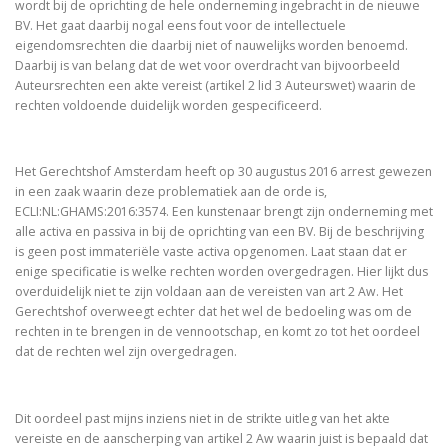
wordt bij de oprichting de hele onderneming ingebracht in de nieuwe
BV. Het gaat daarbij nogal eens fout voor de intellectuele
eigendomsrechten die daarbij niet of nauwelijks worden benoemd.
Daarbij is van belang dat de wet voor overdracht van bijvoorbeeld
Auteursrechten een akte vereist (artikel 2 lid 3 Auteurswet) waarin de
rechten voldoende duidelijk worden gespecificeerd.
Het Gerechtshof Amsterdam heeft op 30 augustus 2016 arrest gewezen
in een zaak waarin deze problematiek aan de orde is,
ECLI:NL:GHAMS:2016:3574. Een kunstenaar brengt zijn onderneming met
alle activa en passiva in bij de oprichting van een BV. Bij de beschrijving
is geen post immateriële vaste activa opgenomen. Laat staan dat er
enige specificatie is welke rechten worden overgedragen. Hier lijkt dus
overduidelijk niet te zijn voldaan aan de vereisten van art 2 Aw. Het
Gerechtshof overweegt echter dat het wel de bedoeling was om de
rechten in te brengen in de vennootschap, en komt zo tot het oordeel
dat de rechten wel zijn overgedragen.
Dit oordeel past mijns inziens niet in de strikte uitleg van het akte
vereiste en de aanscherping van artikel 2 Aw waarin juist is bepaald dat