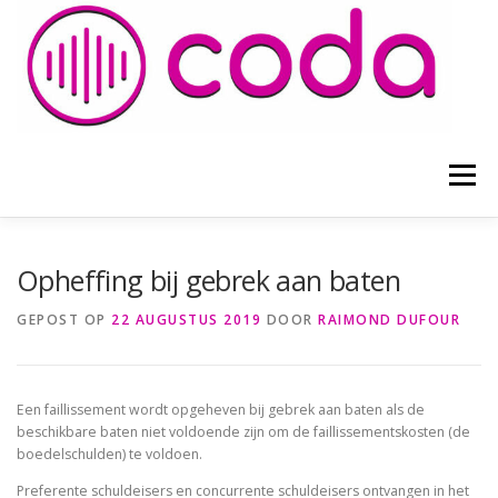
Naar
de
inhoud
springen
Menu
HOME
ADVOCATEN
BLOGS EN ARTIKELEN
Opheffing bij gebrek aan baten
GEPOST OP
22 AUGUSTUS 2019
DOOR
RAIMOND DUFOUR
VOORWAARDEN
CONTACT
Een faillissement wordt opgeheven bij gebrek aan baten als de
beschikbare baten niet voldoende zijn om de faillissementskosten (de
boedelschulden) te voldoen.
Preferente schuldeisers en concurrente schuldeisers ontvangen in het