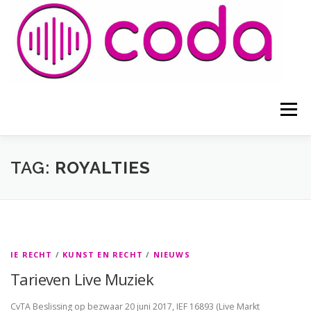
Naar
de
inhoud
springen
Menu
HOME
ADVOCATEN
BLOGS EN ARTIKELEN
TAG:
ROYALTIES
VOORWAARDEN
CONTACT
IE RECHT
/
KUNST EN RECHT
/
NIEUWS
Tarieven Live Muziek
CvTA Beslissing op bezwaar 20 juni 2017, IEF 16893 (Live Markt