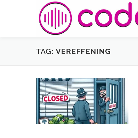
Naar
de
inhoud
springen
TAG:
VEREFFENING