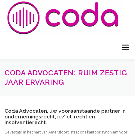
Naar
de
inhoud
springen
Menu
HOME
ADVOCATEN
BLOGS EN ARTIKELEN
CODA ADVOCATEN: RUIM ZESTIG
JAAR ERVARING
VOORWAARDEN
CONTACT
Coda Advocaten, uw vooraanstaande partner in
ondernemingsrecht, ie/ict-recht en
insolventierecht.
Gevestigd in het hart van Amersfoort, staat ons kantoor synoniem voor