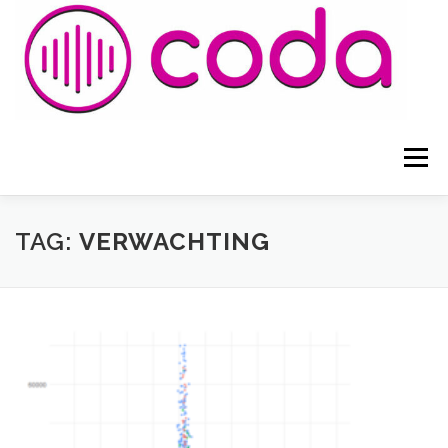
Naar
de
inhoud
springen
Menu
HOME
ADVOCATEN
BLOGS EN ARTIKELEN
TAG:
VERWACHTING
VOORWAARDEN
CONTACT