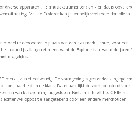
or diverse apparaten), 15 (muziekstrumenten) en – en dat is opvallen
n zwemuitrusting. Met de Explorer kan je kennelijk veel meer dan alleen
n model te deponeren in plaats van een 3-D merk. Echter, voor een
 het natuurlijk allang niet meer, want de Explorer is al vanaf de jaren 
iet mogelijk is.
D merk lijkt niet eenvoudig. De vormgeving is grotendeels ingegeve
bespeelbaarheid en de klank. Daarnaast lijkt de vorm bepalend voor
rken zijn van bescherming uitgesloten. Niettemin heeft het OHIM het
is echter wel oppositie aangetekend door een andere merkhouder.