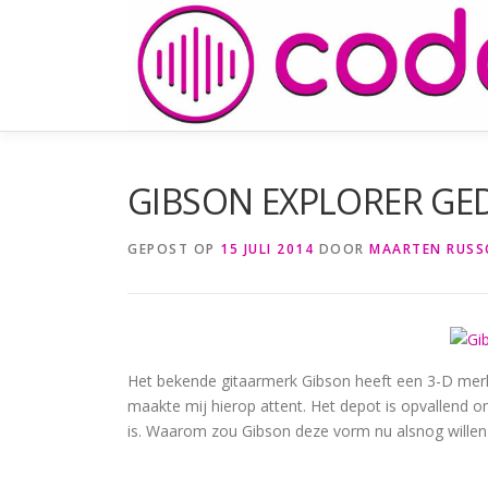
Naar
de
inhoud
springen
GIBSON EXPLORER G
GEPOST OP
15 JULI 2014
DOOR
MAARTEN RUSS
Het bekende gitaarmerk Gibson heeft een 3-D me
maakte mij hierop attent. Het depot is opvallend o
is. Waarom zou Gibson deze vorm nu alsnog will