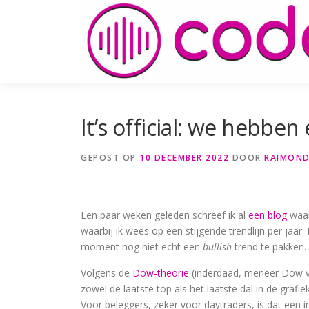
Naar
de
inhoud
springen
It’s official: we hebben
GEPOST OP
10 DECEMBER 2022
DOOR
RAIMOND
Een paar weken geleden schreef ik al
een blog
waari
waarbij ik wees op een stijgende trendlijn per jaar
moment nog niet echt een
bullish
trend te pakken.
Volgens de
Dow-theorie
(inderdaad, meneer Dow va
zowel de laatste top als het laatste dal in de grafie
Voor beleggers, zeker voor daytraders, is dat een 