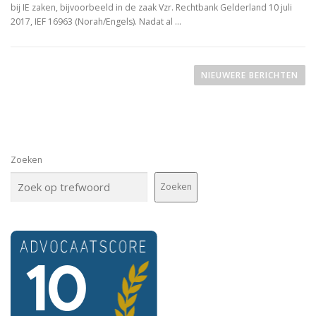
bij IE zaken, bijvoorbeeld in de zaak Vzr. Rechtbank Gelderland 10 juli
2017, IEF 16963 (Norah/Engels). Nadat al …
B
e
NIEUWERE BERICHTEN
r
i
c
h
Zoeken
t
e
Zoeken
n
n
a
v
i
g
a