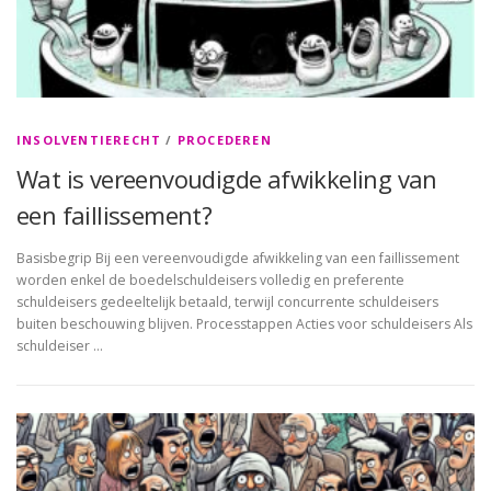
INSOLVENTIERECHT
/
PROCEDEREN
Wat is vereenvoudigde afwikkeling van
een faillissement?
Basisbegrip Bij een vereenvoudigde afwikkeling van een faillissement
worden enkel de boedelschuldeisers volledig en preferente
schuldeisers gedeeltelijk betaald, terwijl concurrente schuldeisers
buiten beschouwing blijven. Processtappen Acties voor schuldeisers Als
schuldeiser …