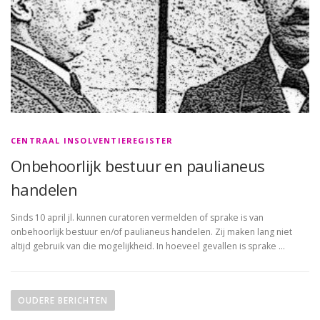
CENTRAAL INSOLVENTIEREGISTER
Onbehoorlijk bestuur en paulianeus
handelen
Sinds 10 april jl. kunnen curatoren vermelden of sprake is van
onbehoorlijk bestuur en/of paulianeus handelen. Zij maken lang niet
altijd gebruik van die mogelijkheid. In hoeveel gevallen is sprake …
B
e
OUDERE BERICHTEN
r