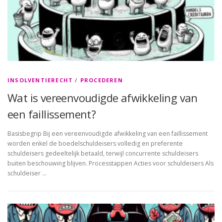
INSOLVENTIERECHT
/
PROCEDEREN
Wat is vereenvoudigde afwikkeling van
een faillissement?
Basisbegrip Bij een vereenvoudigde afwikkeling van een faillissement
worden enkel de boedelschuldeisers volledig en preferente
schuldeisers gedeeltelijk betaald, terwijl concurrente schuldeisers
buiten beschouwing blijven. Processtappen Acties voor schuldeisers Als
schuldeiser …